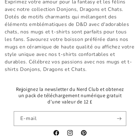
Exprimez votre amour pour la fantasy et les félins
l
avec notre collection Donjons, Dragons et Chats.
Dotés de motifs charmants qui mélangent des
l
éléments emblématiques de D&D avec d'adorables
e
chats, nos mugs et t-shirts sont parfaits pour tous
les fans. Savourez votre boisson préférée dans nos
c
mugs en céramique de haute qualité ou affichez votre
t
style unique avec nos t-shirts confortables et
durables. Célébrez vos passions avec nos mugs et t-
i
shirts Donjons, Dragons et Chats.
o
Rejoignez la newsletter du Nerd Club et obtenez
n
un pack de téléchargement numérique gratuit
d'une valeur de 12 £
:
E-mail
Facebook
Instagram
Pinterest