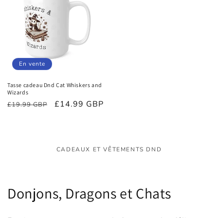
En vente
Tasse cadeau Dnd Cat Whiskers and
Wizards
Prix
Prix
£14.99 GBP
£19.99 GBP
habituel
promotionnel
CADEAUX ET VÊTEMENTS DND
C
Donjons, Dragons et Chats
o