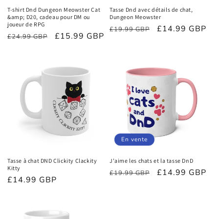
T-shirt Dnd Dungeon Meowster Cat
Tasse Dnd avec détails de chat,
&amp; D20, cadeau pour DM ou
Dungeon Meowster
joueur de RPG
Prix
Prix
£14.99 GBP
£19.99 GBP
Prix
Prix
£15.99 GBP
£24.99 GBP
habituel
promotionnel
habituel
promotionnel
En vente
Tasse à chat DND Clickity Clackity
J'aime les chats et la tasse DnD
Kitty
Prix
Prix
£14.99 GBP
£19.99 GBP
Prix
£14.99 GBP
habituel
promotionnel
habituel