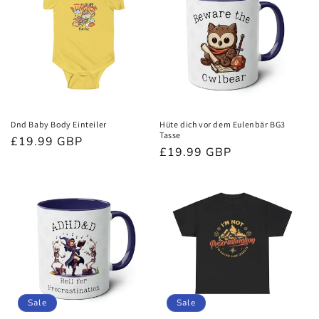
Dnd Baby Body Einteiler
Hüte dich vor dem Eulenbär BG3
Tasse
Normaler
£19.99 GBP
Normaler
£19.99 GBP
Preis
Preis
Sale
Sale