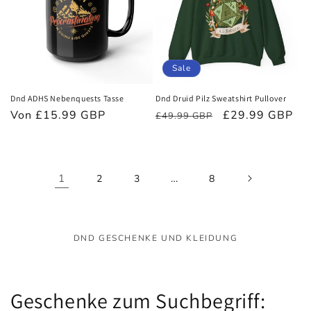
Sale
Dnd ADHS Nebenquests Tasse
Dnd Druid Pilz Sweatshirt Pullover
Normaler
Von £15.99 GBP
Normaler
Verkaufspreis
£29.99 GBP
£49.99 GBP
Preis
Preis
1
…
2
3
8
DND GESCHENKE UND KLEIDUNG
K
Geschenke zum Suchbegriff: