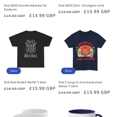
Dnd ADHS Geschenkbecher für
Dnd ADHS Shirt 'Ich zögere nicht
Zauberer
Normaler
Verkaufspreis
£15.99 GBP
£24.99 GBP
Normaler
Verkaufspreis
£14.99 GBP
£19.99 GBP
Preis
Preis
Sale
Sale
DnD Roll Modell Würfel T-Shirt
Dnd Crying ist eine kostenlose
Aktion T-Shirt
Normaler
Verkaufspreis
£15.99 GBP
£24.99 GBP
Normaler
Verkaufspreis
£15.99 GBP
£24.99 GBP
Preis
Preis