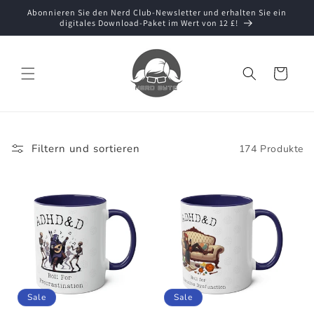
Direkt
Abonnieren Sie den Nerd Club-Newsletter und erhalten Sie ein
zum
digitales Download-Paket im Wert von 12 £!
Inhalt
Warenkorb
Filtern und sortieren
174 Produkte
Sale
Sale