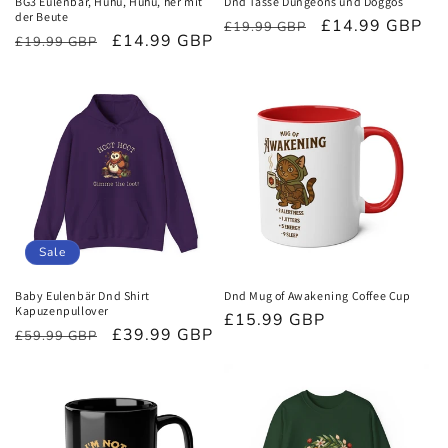
BG3 Eulenbär, Huhu, Huhu, her mit
Dnd Tasse Dungeons und Doggos
der Beute
Normaler
Verkaufspreis
£14.99 GBP
£19.99 GBP
Normaler
Verkaufspreis
£14.99 GBP
£19.99 GBP
Preis
Preis
Sale
Baby Eulenbär Dnd Shirt
Dnd Mug of Awakening Coffee Cup
Kapuzenpullover
Normaler
£15.99 GBP
Normaler
Verkaufspreis
£39.99 GBP
£59.99 GBP
Preis
Preis