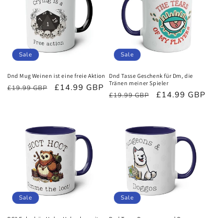
Sale
Sale
Dnd Mug Weinen ist eine freie Aktion
Dnd Tasse Geschenk für Dm, die
Tränen meiner Spieler
Normaler
Verkaufspreis
£14.99 GBP
£19.99 GBP
Normaler
Verkaufspreis
£14.99 GBP
£19.99 GBP
Preis
Preis
Sale
Sale