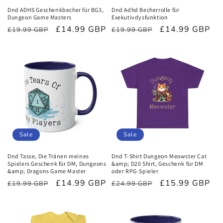
Dnd ADHS Geschenkbecher für BG3,
Dnd Adhd Becherrolle für
Dungeon Game Masters
Exekutivdysfunktion
Normaler
Verkaufspreis
£14.99 GBP
Normaler
Verkaufspreis
£14.99 GBP
£19.99 GBP
£19.99 GBP
Preis
Preis
Sale
Sale
Dnd Tasse, Die Tränen meines
Dnd T-Shirt Dungeon Meowster Cat
Spielers Geschenk für DM, Dungeons
&amp; D20 Shirt, Geschenk für DM
&amp; Dragons Game Master
oder RPG-Spieler
Normaler
Verkaufspreis
£14.99 GBP
Normaler
Verkaufspreis
£15.99 GBP
£19.99 GBP
£24.99 GBP
Preis
Preis