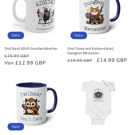
Sale
Sale
Dnd Bard ADHS Geschenkbecher
Dnd-Tasse mit Katzendetail,
Dungeon Meowster
Normaler
Verkaufspreis
£15.99 GBP
Normaler
Verkaufspreis
£14.99 GBP
£19.99 GBP
Preis
Von £12.99 GBP
Preis
Sale