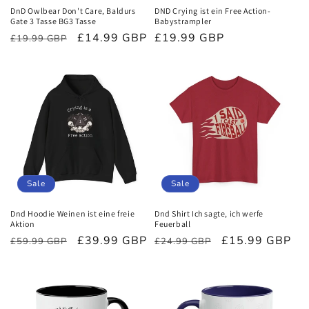
DnD Owlbear Don't Care, Baldurs
DND Crying ist ein Free Action-
Gate 3 Tasse BG3 Tasse
Babystrampler
Normaler
Verkaufspreis
£14.99 GBP
Normaler
£19.99 GBP
£19.99 GBP
Preis
Preis
Sale
Sale
Dnd Hoodie Weinen ist eine freie
Dnd Shirt Ich sagte, ich werfe
Aktion
Feuerball
Normaler
Verkaufspreis
£39.99 GBP
Normaler
Verkaufspreis
£15.99 GBP
£59.99 GBP
£24.99 GBP
Preis
Preis