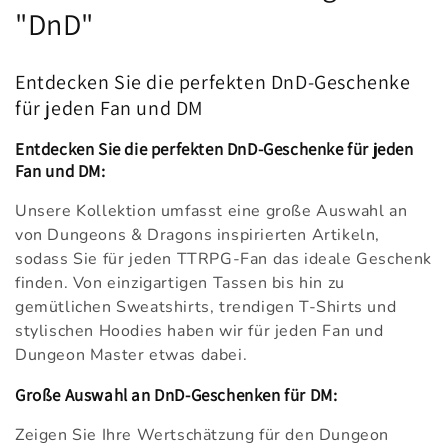
a
"DnD"
t
Entdecken Sie die perfekten DnD-Geschenke
e
für jeden Fan und DM
g
Entdecken Sie die perfekten DnD-Geschenke für jeden
o
Fan und DM:
r
Unsere Kollektion umfasst eine große Auswahl an
von Dungeons & Dragons inspirierten Artikeln,
i
sodass Sie für jeden TTRPG-Fan das ideale Geschenk
finden. Von einzigartigen Tassen bis hin zu
e
gemütlichen Sweatshirts, trendigen T-Shirts und
:
stylischen Hoodies haben wir für jeden Fan und
Dungeon Master etwas dabei.
Große Auswahl an DnD-Geschenken für DM:
Zeigen Sie Ihre Wertschätzung für den Dungeon