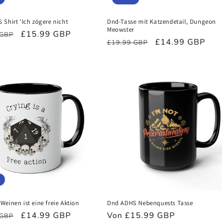
Shirt 'Ich zögere nicht
Dnd-Tasse mit Katzendetail, Dungeon
Meowster
ler
Verkaufspreis
£15.99 GBP
 GBP
Normaler
Verkaufspreis
£14.99 GBP
£19.99 GBP
Preis
einen ist eine freie Aktion
Dnd ADHS Nebenquests Tasse
ler
Verkaufspreis
£14.99 GBP
Normaler
Von £15.99 GBP
 GBP