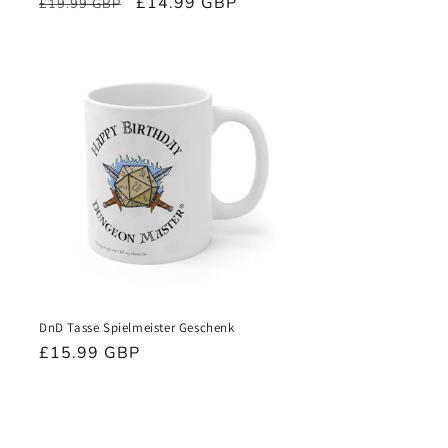
Normaler
Verkaufspreis
£14.99 GBP
£19.99 GBP
Preis
DnD Tasse Spielmeister Geschenk
Normaler
£15.99 GBP
Preis