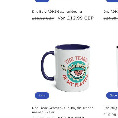
Dnd Bard ADHS Geschenkbecher
Dnd ADHS 
Normaler
Verkaufspreis
Von £12.99 GBP
Norma
£15.99 GBP
£24.99
Preis
Preis
Sale
Sale
Dnd Tasse Geschenk für Dm, die Tränen
Dnd Mug W
meiner Spieler
Norma
£19.99