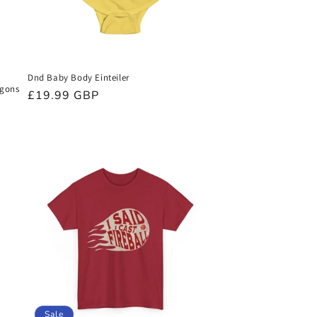
Dnd Baby Body Einteiler
agons
Normaler
£19.99 GBP
Preis
Sale