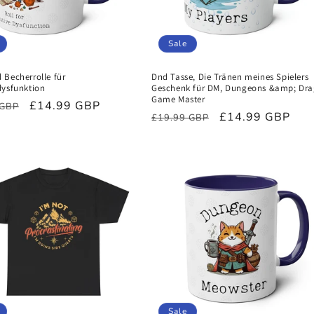
Sale
 Becherrolle für
Dnd Tasse, Die Tränen meines Spielers
dysfunktion
Geschenk für DM, Dungeons &amp; Dr
Game Master
ler
Verkaufspreis
£14.99 GBP
 GBP
Normaler
Verkaufspreis
£14.99 GBP
£19.99 GBP
Preis
Sale