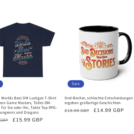
Preis
Sale
 Worlds Best DM Lustiges T-Shirt
Dnd-Becher, schlechte Entscheidungen
eon Game Masters, Tolles DM-
ergeben großartige Geschichten
für Sie oder Ihn, Table Top RPG-
Normaler
Verkaufspreis
£14.99 GBP
£19.99 GBP
 Dungeons und Dragons
Preis
ler
Verkaufspreis
£15.99 GBP
 GBP