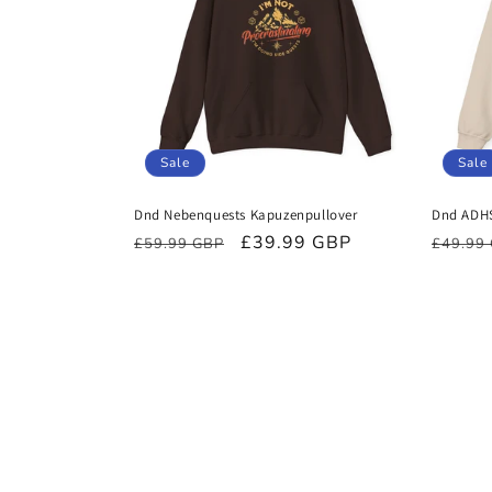
Sale
Sale
Dnd Nebenquests Kapuzenpullover
Dnd ADHS
Normaler
Verkaufspreis
£39.99 GBP
Norma
£59.99 GBP
£49.99
Preis
Preis