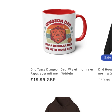
Sale
Dnd Tasse Dungeon Dad, Wie ein normaler
Dnd Hoodi
Papa, aber mit mehr Würfeln
mehr Wür
Normaler
£19.99 GBP
Norma
£59.99
Preis
Preis