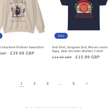
Sale
 Geschenk Pullover Sweatshirt
Dnd Shirt, Dungeon Dad, Wie ein norma
Papa, aber mit mehr Würfeln T-Shirt
ler
Verkaufspreis
£29.99 GBP
 GBP
Normaler
Verkaufspreis
£15.99 GBP
£24.99 GBP
Preis
1
…
2
3
5