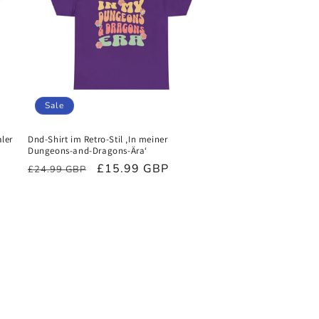
Sale
ler
Dnd-Shirt im Retro-Stil ‚In meiner
Dungeons-and-Dragons-Ära‘
Normaler
Verkaufspreis
£15.99 GBP
£24.99 GBP
Preis