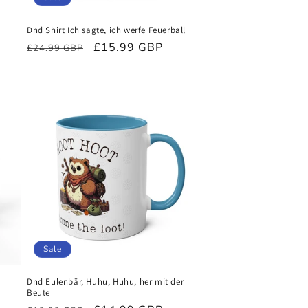
Dnd Shirt Ich sagte, ich werfe Feuerball
Normaler
Verkaufspreis
£15.99 GBP
£24.99 GBP
Preis
Sale
Dnd Eulenbär, Huhu, Huhu, her mit der
Beute