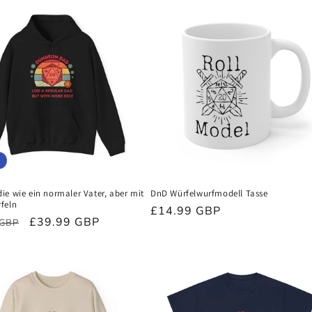
e wie ein normaler Vater, aber mit
DnD Würfelwurfmodell Tasse
feln
Normaler
£14.99 GBP
ler
Verkaufspreis
£39.99 GBP
 GBP
Preis