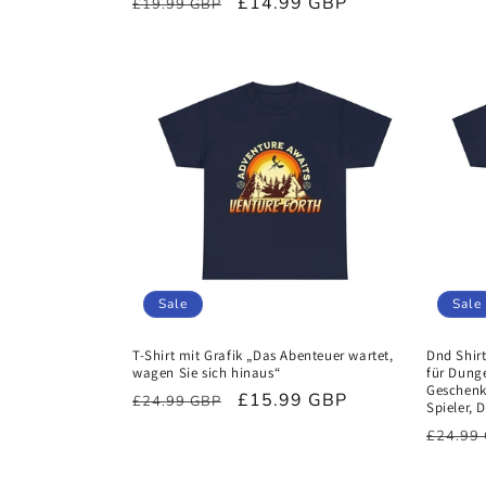
Normaler
Verkaufspreis
£14.99 GBP
£19.99 GBP
Preis
Preis
Sale
Sale
T-Shirt mit Grafik „Das Abenteuer wartet,
Dnd Shirt
wagen Sie sich hinaus“
für Dung
Geschenk 
Normaler
Verkaufspreis
£15.99 GBP
£24.99 GBP
Spieler,
Preis
Norma
£24.99
Preis