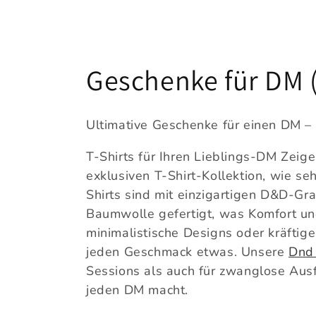
K
Geschenke für DM
a
Ultimative Geschenke für einen DM – 
t
T-Shirts für Ihren Lieblings-DM Zeig
exklusiven T-Shirt-Kollektion, wie s
e
Shirts sind mit einzigartigen D&D-Gr
Baumwolle gefertigt, was Komfort und
g
minimalistische Designs oder kräftige
jeden Geschmack etwas. Unsere
Dnd 
o
Sessions als auch für zwanglose Ausf
r
jeden DM macht.